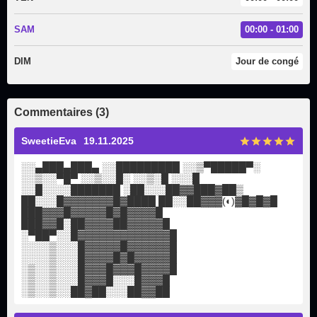
SAM
00:00 - 01:00
DIM
Jour de congé
Commentaires (3)
SweetieEva
19.11.2025
░░▄███▄███▄ ░░█████████ ░░▒▀█████▀░
░░▒░░▀█▀ ░░▒░░█░ ░░▒░█ ░░░█
░░█░░░░███████ ░██░░░██▓▓███▓██▒
██░░░█▓▓▓▓▓▓▓█▓████ ██░░██▓▓▓(◐)▓█▓█▓█
███▓▓▓█▓▓▓▓▓█▓█▓▓▓▓█
███▓▓█░██▓▓▓▓██▓▓▓▓▓█
░▀██▀░░█▓▓▓▓▓▓▓▓▓▓▓▓▓█
░░░░▒░░░█▓▓▓▓▓█▓▓▓▓▓▓█
░░░░▒░░░█▓▓▓▓█▓█▓▓▓▓▓█
░▒░░▒░░░█▓▓▓█▓▓▓█▓▓▓▓█
░▒░░▒░░░█▓▓▓█░░░█▓▓▓█
░▒░░▒░░██▓██░░░██▓▓██