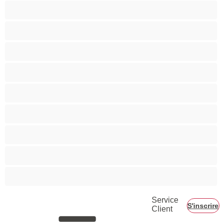
Minettes
Musclé
Petite
Petits seins
Pornstar
Rousses
Seins moyens
Sexe en Groupe
Vieilles
Service
S'inscrire
Client