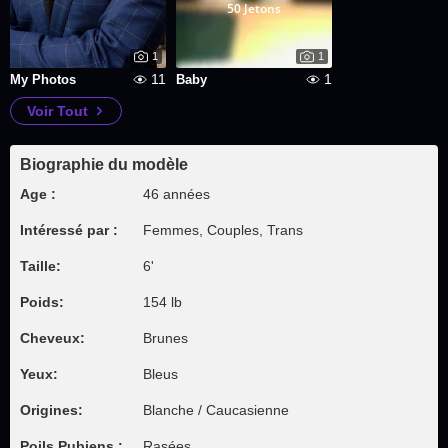
50 Jetons
1
1
11
1
My Photos
Baby
Voir Tout
Biographie du modèle
Age :
46 années
Intéressé par :
Femmes, Couples, Trans
Taille:
6'
Poids:
154 lb
Cheveux:
Brunes
Yeux:
Bleus
Origines:
Blanche / Caucasienne
Poils Pubiens :
Rasées