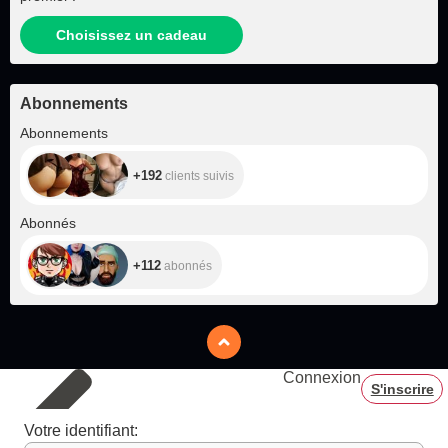
Choisissez un cadeau
Abonnements
+192
Abonnements
+192
clients suivis
+112
Abonnés
+112
abonnés
Connexion
S'inscrire
Votre identifiant: