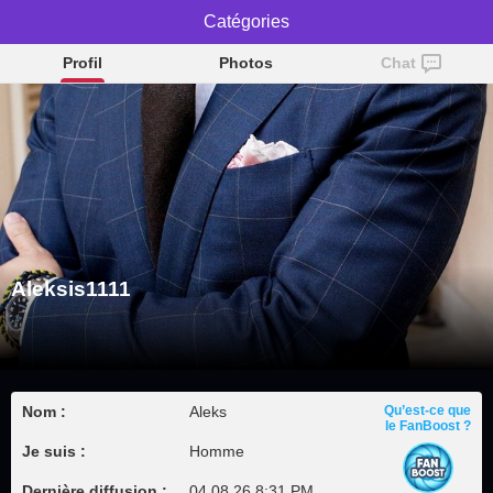
Aleksis1111
Catégories
Profil
Photos
Chat
Aleksis1111
Nom :
Aleks
Qu’est-ce que
le FanBoost ?
Je suis :
Homme
Dernière diffusion :
04.08.26 8:31 PM