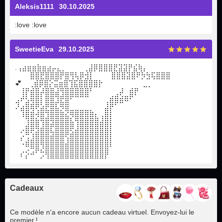
Aleksis1111
30.10.2025
:love :love
SweetieEva
29.10.2025
.⢠⣴⣶⣶⣷⣶⣴⡤⣄⡀ ⠀⠀⠀⢀⣼⡿⣿⣿⣿⣟⣽⣽⡟⣮⢷⡄
⠀⠀⠀⣿⣿⣟⣿⣿⣿⡟⣿⢻⢧⡿⣺⡇ ⠀⠀⠀⣿⣿⣿⣽⣿⠟⡳⣳⢯⣿⣿⣿⠀⠀⠀⠀⠀⠀ ⠀
💕 ⠀⢀⣾⡿⣿⡕⣭⣶⣿⢹⣯⣿⣿⣿⣿⡗⠀⠀⠀⠀⠀⠀⠀⠀⣀⡀
⠀⢸⡟⣾⣿⡼⣿⣿⣼⢻⣿⣿⣿⣿⣿⠃⠀⠀⠀⠀⢀⡼⠀⣾⡟
⣠⠞⣣⢿⣿⡇⣿⣿⣹⣟⣿⠋⠉⠉⠉⠀⠀⠀⢀⣾⣿⣾⠿⠋
⠜⣴⣿⢿⢟⣵⣟⣿⣧⡻⣿⣀⣀⣀⣀⡀⠀⠀⣼⡟⠁
⠀⠸⣿⣿⡺⣿⣹⣿⣿⣿⣮⡻⣿⣿⣿⣿⣆⢠⣿⡇
⠀⠀⣸⣿⣿⢹⣿⣽⣿⣿⣿⣷⢹⣿⣿⣿⣿⣾⣿⡇
⠀⠔⣿⢟⣽⣿⣿⢧⣿⣿⣿⣫⣾⣿⣿⣿⣿⣿⣿⡇
⠀⠎⣰⣼⣿⣿⣿⣿⣿⣿⢱⣿⣿⣿⣿⣿⣿⣿⣿⡇
⠀⠈⢛⠿⣿⡹⣿⣿⣿⣿⣿⣿⣿⣿⣿⣿⣿⣿⣿⠃⠀⠀⠀⠀
⠀⠎⡕⠚⠁⡩⢻⣿⣿⣿⣿⣿⣿⣿⣿⣿⣿⣿⡟
Cadeaux
Ce modèle n'a encore aucun cadeau virtuel. Envoyez-lui le
premier !